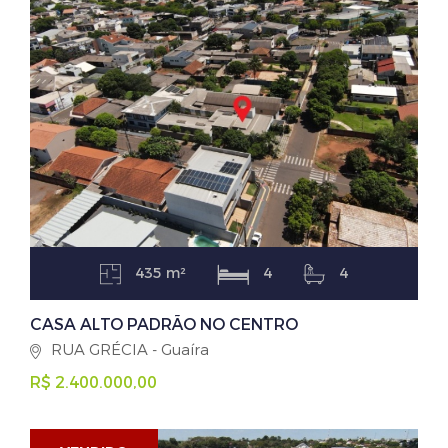
435 m²
4
4
CASA ALTO PADRÃO NO CENTRO
RUA GRÉCIA - Guaíra
R$ 2.400.000,00