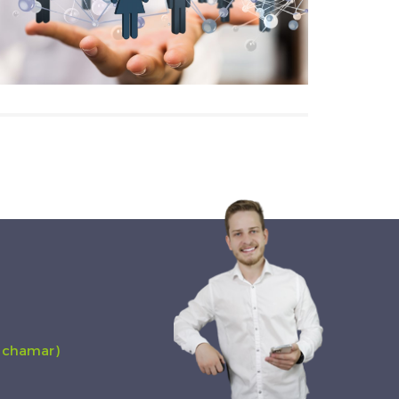
niencia. Seu comprometimento e estratégias de marketing inov
 acima do que eu esperava. Kelvin é, sem dúvida, um profissional 
Kinast,
Mercedes
a chamar)