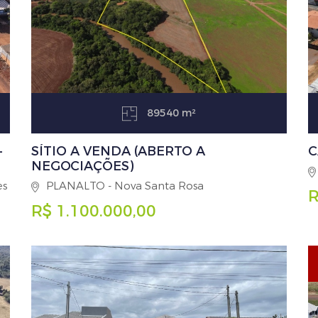
89540 m²
–
SÍTIO A VENDA (ABERTO A
C
NEGOCIAÇÕES)
es
PLANALTO - Nova Santa Rosa
R
R$ 1.100.000,00