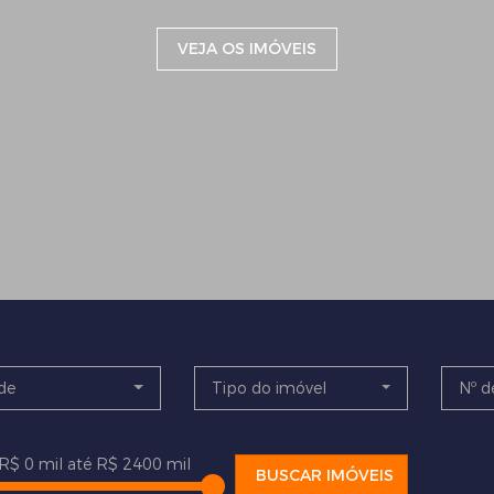
VEJA OS IMÓVEIS
de
Tipo do imóvel
Nº d