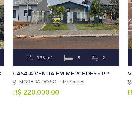
158 m²
3
2
O
CASA A VENDA EM MERCEDES - PR
V
MORADA DO SOL - Mercedes
R$ 220.000,00
R