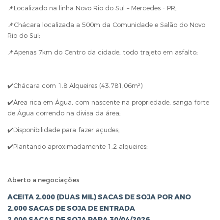
📌Localizado na linha Novo Rio do Sul – Mercedes - PR;
📌Chácara localizada a 500m da Comunidade e Salão do Novo
Rio do Sul;
📌Apenas 7km do Centro da cidade, todo trajeto em asfalto;
✔️Chácara com 1.8 Alqueires (43.781,06m²)
✔️Área rica em Água, com nascente na propriedade, sanga forte
de Água correndo na divisa da área;
✔️Disponibilidade para fazer açudes;
✔️Plantando aproximadamente 1.2 alqueires;
Aberto a negociações
ACEITA 2.000 (DUAS MIL) SACAS DE SOJA POR ANO
2.000 SACAS DE SOJA DE ENTRADA
2.000 SACAS DE SOJA PARA 30/04/2026