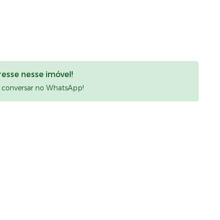
resse nesse imóvel!
a conversar no WhatsApp!