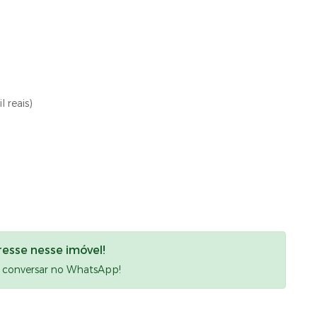
 reais)
resse nesse imóvel!
a conversar no WhatsApp!