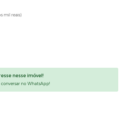
 mil reais)
resse nesse imóvel!
a conversar no WhatsApp!