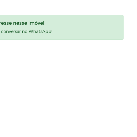
resse nesse imóvel!
a conversar no WhatsApp!