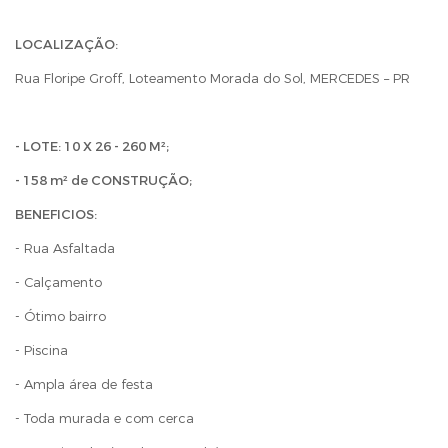
LOCALIZAÇÃO:
Rua Floripe Groff, Loteamento Morada do Sol, MERCEDES – PR
- LOTE: 10 X 26 - 260 M²;
- 158 m² de CONSTRUÇÃO;
BENEFICIOS:
- Rua Asfaltada
- Calçamento
- Ótimo bairro
- Piscina
- Ampla área de festa
- Toda murada e com cerca