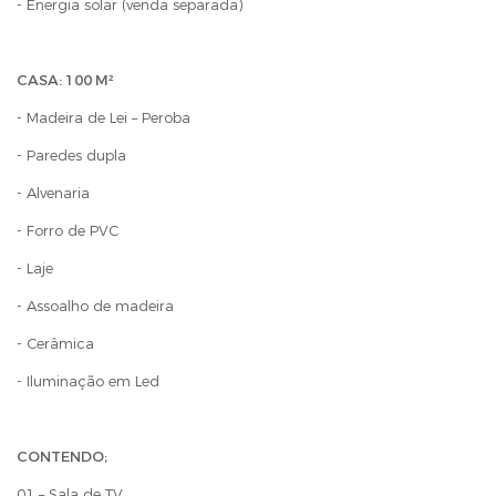
- Energia solar (venda separada)
CASA: 100 M²
- Madeira de Lei – Peroba
- Paredes dupla
- Alvenaria
- Forro de PVC
- Laje
- Assoalho de madeira
- Cerâmica
- Iluminação em Led
CONTENDO;
01 – Sala de TV