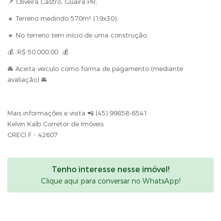
📌 Oliveira Castro, Guaira PR;
🔸 Terreno medindo 570m² (19x30);
🔸 No terreno tem início de uma construção;
💰 R$ 50.000,00 💰
🚘 Aceita veículo como forma de pagamento (mediante
avaliação) 🚘
Mais informações e visita 📲 (45) 99858-6541
Kelvin Kalb Corretor de Imóveis
CRECI F - 42607
Tenho interesse nesse imóvel!
Clique aqui para conversar no WhatsApp!