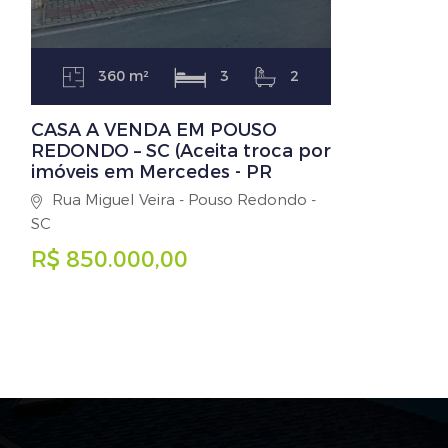
360 m²
3
2
CASA A VENDA EM POUSO
REDONDO – SC (Aceita troca por
imóveis em Mercedes - PR
Rua Miguel Veira - Pouso Redondo -
SC
R$ 850.000,00